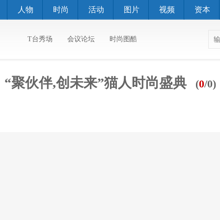
人物
时尚
活动
图片
视频
资本
T台秀场
会议论坛
时尚图酷
“聚伙伴,创未来”猫人时尚盛典
(
0
/0)