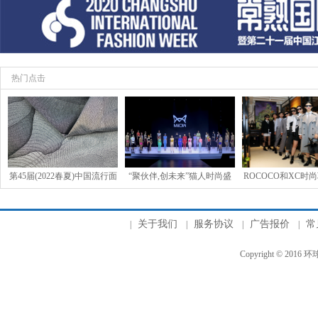
热门点击
第45届(2022春夏)中国流行面
“聚伙伴,创未来”猫人时尚盛
ROCOCO和XC时尚
料入围评审获奖结果
典
春夏的流行趋势联
关于我们
服务协议
广告报价
常
|
|
|
|
Copyright © 2016