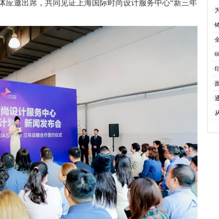
体应邀出席，共同见证上海国际时尚设计服务中心“新三年
缝
·
·
·
·
·
·
面
·
·