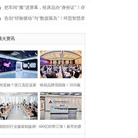
深水区，谁定义游戏规则
把车间“搬”进屏幕，给床品办“身份证”！存
量竞争时代的家纺产业，正经历一场怎样
告别“经验驱动”与“数据孤岛”！环思智慧牵
的“数字重构”？
头破局印染数智化转型壁垒
最火资讯
何是她？浙江选定这家
铸就品牌强国路！2026服
业牵头纺织产业“智改数
装行业科技创新大会圆满
转”统筹服务！
落幕
国纺织行业服装制版师/
600亿织带江湖！最窄的赛