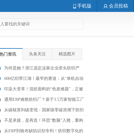
手机版
会员投稿
头条关注
精选图片
热门资讯
为何是她？浙江选定这家企业牵头纺织产
业“智改数转”统筹服务！
600亿织带江湖！最窄的赛道：从“单机自动
化”到“全链路智造”
印染大变革！混纺面料的“色差难题”，正被
AI+光谱建模重新求解
通用ERP难救纺织厂？基于3.5万家智能工厂
的结构性分析与样本研究
从碳核算到碳变现：国家级零碳浪潮下纺织
行业数字化转型解法
不是承接，是再造！环思“数脑”入赣，重构
中部纺织的数字版图
从ERP到验布缺陷识别专利！纺织数字化的