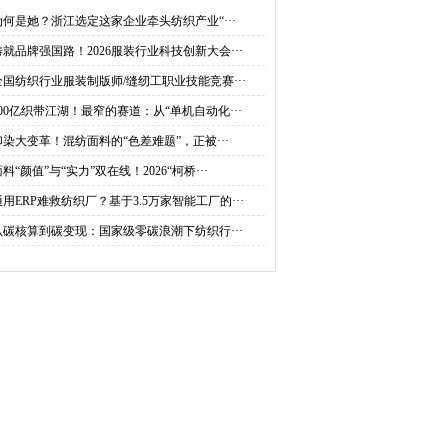
纫工职业技能竞赛选拔
道：从“单机自动化”到“全
为何是她？浙江选定这家企业牵头纺织产业“···
铸就品牌强国路！2026服装行业科技创新大会···
赛在浙江许村举行！
链路智造”
全国纺织行业服装制版师/缝纫工职业技能竞赛···
600亿织带江湖！最窄的赛道：从“单机自动化···
印染大变革！混纺面料的“色差难题”，正被···
料“颜值”与“实力”双在线！2026“柯桥···
通用ERP难救纺织厂？基于3.5万家智能工厂的···
从碳核算到碳变现：国家级零碳浪潮下纺织行···