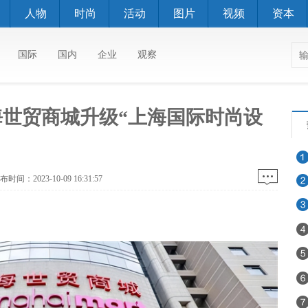
人物
时尚
活动
图片
视频
资本
国际
国内
企业
观察
世贸商城升级“上海国际时尚设
23-10-09 16:31:57